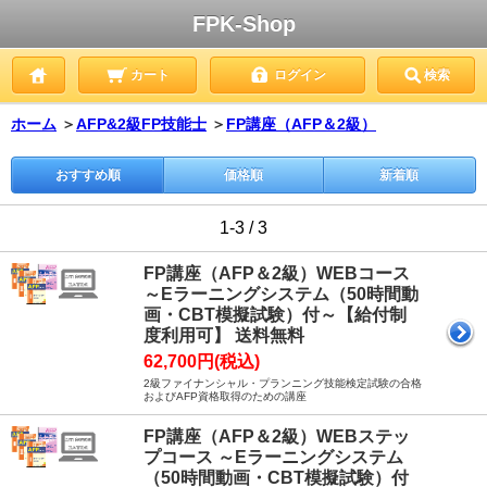
FPK-Shop
カート
ログイン
検索
ホーム
＞
AFP&2級FP技能士
＞
FP講座（AFP＆2級）
おすすめ順
価格順
新着順
1-3 / 3
FP講座（AFP＆2級）WEBコース
～Eラーニングシステム（50時間動
画・CBT模擬試験）付～【給付制
度利用可】 送料無料
62,700円(税込)
2級ファイナンシャル・プランニング技能検定試験の合格
およびAFP資格取得のための講座
FP講座（AFP＆2級）WEBステッ
プコース ～Eラーニングシステム
（50時間動画・CBT模擬試験）付