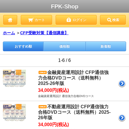
FPK-Shop
カート
ログイン
検索
ホーム
＞
CFP受験対策【通信講座】
おすすめ順
価格順
新着順
1-6 / 6
金融資産運用設計 CFP通信強
力合格DVDコース（送料無料）
2025-26年版
34,000円(税込)
金融資産運用設計 通信強力合格DVDコース
不動産運用設計 CFP通信強力
合格DVDコース（送料無料）2025-
26年版
34,000円(税込)