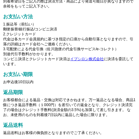
到着希望日をご記入の際は決済方法・商品により発送可能日が異なりますので
余裕をもってご記入下さい。
お支払い方法
1.振込等（前払い）
郵便振替/銀行振込/コンビニ決済
2.クレジットカード
代金は各カード会員規約に基づき指定の口座から自動引落となりますので、引
落の詳細はカード会社へご連絡ください。
3.宅配便による代金引換（佐川急便の代金引換サービス/e-コレクト）
別途代引手数料がかかります。
コンビニ決済とクレジットカード決済は
イプシロン株式会社
に決済を委託して
います。
お支払い期限
お申込後10日以内
返品期限
お客様都合による返品・交換は対応できかねます。万一返品となる場合、商品1
個につき返品手数料（１000円）を差引いての返金となり、クレジット決済完
了の場合はクレジット手数料(決済金額の3.5%)も加算して差し引きます。 な
お、未使用のものを到着後7日以内に返品した場合に限ります。
返品送料
返品送料はお客様の御負担となりますのでご了承ください。