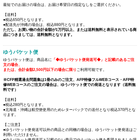
最短でのお届けの場合は、お届け希望日の指定なしをご選択ください。
【送料】
●税込650円となります。
●配送先が沖縄の場合は、税込880円となります。
ただし、お買い物の合計金額が1万円以上、または送料無料と表示されている商
品につきましては、送料無料となります。
ゆうパケット便
ゆうパケット便は、商品名に
「◆ゆうパケット便発送可◆」と記載のあるご注
文の場合、
または、合計金額2,500円以下の場合に限り
ご利用可能です。
※CFP精選過去問題集は1冊のみのご注文、AFP特修フルWEBコース・AFP特
修WEBコースのご注文の場合は、ゆうパケット便での発送となります（送料無
料です）
【送料】
●税込280円となります。
●北海道・沖縄は航空便使用のためレターパックでの送付となり税込370円とな
ります。
【ご注意】
●ゆうパケット便発送可以外の商品との同梱の場合は、ゆうパケット便発送はご
利用いただけません。
●ゆうパケット便発送可と記載のない商品でゆうパケット便を希望されました場