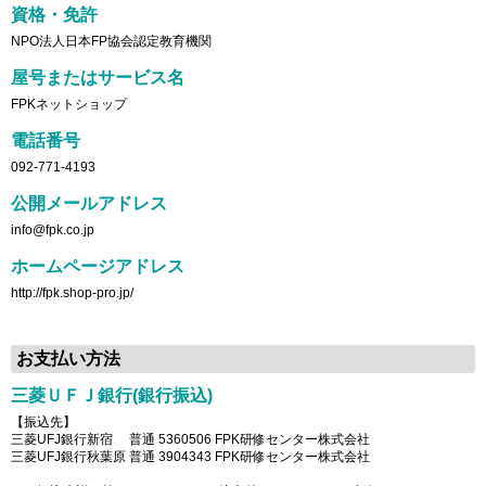
資格・免許
NPO法人日本FP協会認定教育機関
屋号またはサービス名
FPKネットショップ
電話番号
092-771-4193
公開メールアドレス
info@fpk.co.jp
ホームページアドレス
http://fpk.shop-pro.jp/
お支払い方法
三菱ＵＦＪ銀行(銀行振込)
【振込先】
三菱UFJ銀行新宿 普通 5360506 FPK研修センター株式会社
三菱UFJ銀行秋葉原 普通 3904343 FPK研修センター株式会社