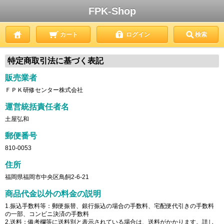
FPK-Shop
カート
ログイン
検索
特定商取引法に基づく表記
販売業者
ＦＰＫ研修センター株式会社
運営統括責任者名
土屋弘和
郵便番号
810-0053
住所
福岡県福岡市中央区鳥飼2-6-21
商品代金以外の料金の説明
1.振込手数料等：郵便振替、銀行振込の場合の手数料、宅配便代引きの手数料
の一部、コンビニ決済の手数料
2.送料：備考欄等に送料別と表示されている場合は、送料がかかります。詳し