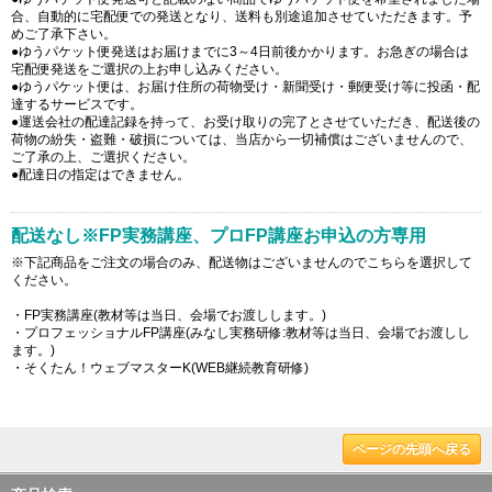
合、自動的に宅配便での発送となり、送料も別途追加させていただきます。予
めご了承下さい。
●ゆうパケット便発送はお届けまでに3～4日前後かかります。お急ぎの場合は
宅配便発送をご選択の上お申し込みください。
●ゆうパケット便は、お届け住所の荷物受け・新聞受け・郵便受け等に投函・配
達するサービスです。
●運送会社の配達記録を持って、お受け取りの完了とさせていただき、配送後の
荷物の紛失・盗難・破損については、当店から一切補償はございませんので、
ご了承の上、ご選択ください。
●配達日の指定はできません。
配送なし※FP実務講座、プロFP講座お申込の方専用
※下記商品をご注文の場合のみ、配送物はございませんのでこちらを選択して
ください。
・FP実務講座(教材等は当日、会場でお渡しします。)
・プロフェッショナルFP講座(みなし実務研修:教材等は当日、会場でお渡しし
ます。)
・そくたん！ウェブマスターK(WEB継続教育研修)
ページの先頭へ戻る