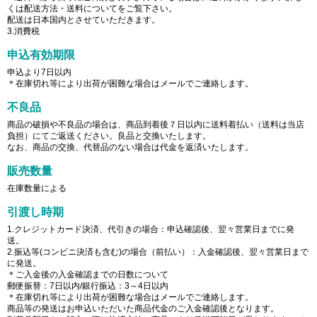
くは配送方法・送料についてをご覧下さい。
配送は日本国内とさせていただきます。
3.消費税
申込有効期限
申込より7日以内
＊在庫切れ等により出荷が困難な場合はメールでご連絡します。
不良品
商品の破損や不良品の場合は、商品到着後７日以内に送料着払い（送料は当店
負担）にてご返送ください。良品と交換いたします。
なお、商品の交換、代替品のない場合は代金を返済いたします。
販売数量
在庫数量による
引渡し時期
1.クレジットカード決済、代引きの場合：申込確認後、翌々営業日までに発
送。
2.振込等(コンビニ決済も含む)の場合（前払い）：入金確認後、翌々営業日まで
に発送。
＊ご入金後の入金確認までの日数について
郵便振替：7日以内/銀行振込：3～4日以内
＊在庫切れ等により出荷が困難な場合はメールでご連絡します。
商品等の発送はお申込いただいた商品代金のご入金確認後となります。