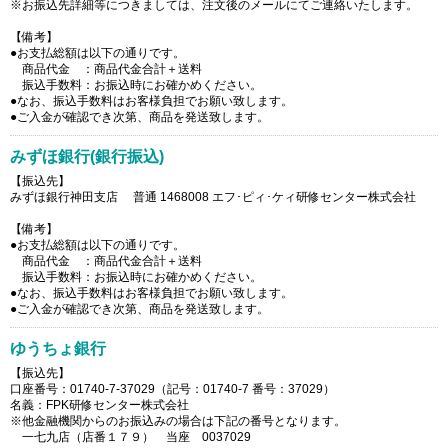
※お振込先詳細等につきましては、注文後のメールにてご連絡いたします。
【備考】
●お支払総額は以下の通りです。
商品代金 ：商品代金合計＋送料
振込手数料：お振込時にお確かめください。
●なお、振込手数料はお客様負担でお願い致します。
●ご入金が確認でき次第、商品を発送致します。
みずほ銀行(銀行振込)
【振込先】
みずほ銀行神田支店 普通 1468008 エフ･ピィ･ケィ研修センター株式会社
【備考】
●お支払総額は以下の通りです。
商品代金 ：商品代金合計＋送料
振込手数料：お振込時にお確かめください。
●なお、振込手数料はお客様負担でお願い致します。
●ご入金が確認でき次第、商品を発送致します。
ゆうちょ銀行
【振込先】
口座番号：01740-7-37029（記号：01740-7 番号：37029）
名義：FPK研修センター株式会社
※他金融機関からのお振込みの場合は下記の番号となります。
一七九店（店番１７９） 当座 0037029