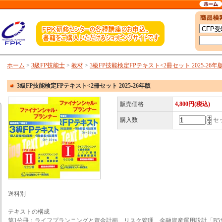
ホーム
>
3級FP技能士
>
教材
>
3級FP技能検定FPテキスト<2冊セット 2025-26年
3級FP技能検定FPテキスト<2冊セット 2025-26年版
販売価格
4,800円(税込)
購入数
セ
送料別
テキストの構成
第1分冊：ライフプランニングと資金計画、リスク管理、金融資産運用設計「B5サ