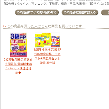
第2分冊：タックスプランニング、不動産、相続・事業承継設計「B5サイズ約35
この商品を買った人はこんな商品も買っています
3級FP技能検定3級FP
技能検定合格 テキ
スト&問題集セット
3級FP技能検定精選過
2025-26年版
去問題集 最新版◆ゆ
うパケット便発送可
能◆