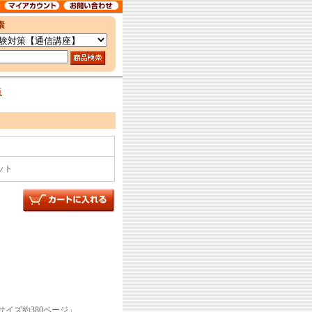
版
ット
イズ約380ページ」