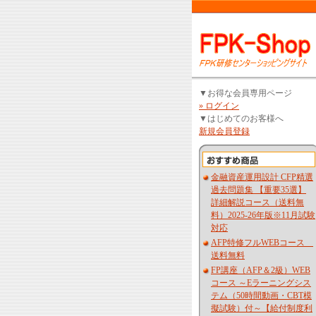
▼お得な会員専用ページ
» ログイン
▼はじめてのお客様へ
新規会員登録
金融資産運用設計 CFP精選
過去問題集 【重要35選】
詳細解説コース（送料無
料）2025-26年版※11月試験
対応
AFP特修フルWEBコース
送料無料
FP講座（AFP＆2級）WEB
コース ～Eラーニングシス
テム（50時間動画・CBT模
擬試験）付～【給付制度利