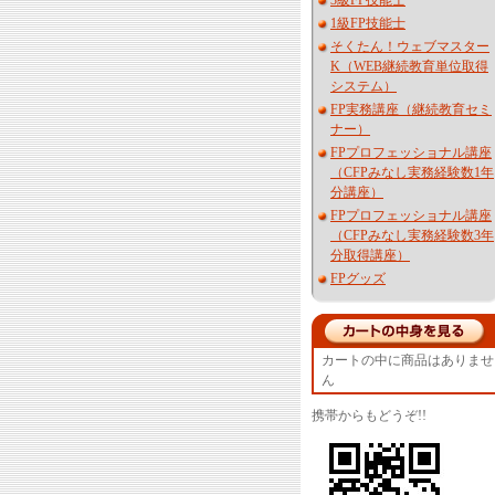
3級FP技能士
1級FP技能士
そくたん！ウェブマスター
K（WEB継続教育単位取得
システム）
FP実務講座（継続教育セミ
ナー）
FPプロフェッショナル講座
（CFPみなし実務経験数1年
分講座）
FPプロフェッショナル講座
（CFPみなし実務経験数3年
分取得講座）
FPグッズ
カートの中に商品はありませ
ん
携帯からもどうぞ!!