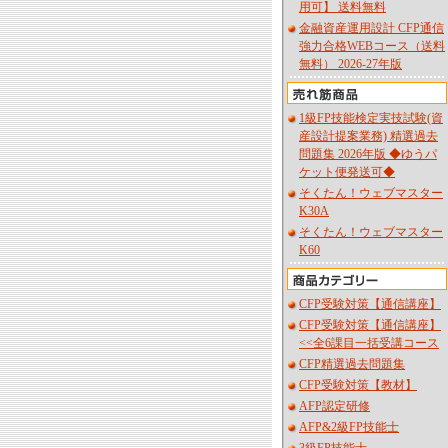
用可】 送料無料
金融資産運用設計 CFP通信
強力合格WEBコース（送料
無料） 2026-27年版
1級FP技能検定実技試験(資
産設計提案業務) 精選過去
問題集 2026年版 ◆ゆうパ
ケット便発送可◆
そくたん！ウェブマスター
K30A
そくたん！ウェブマスター
K60
CFP受験対策【通信講座】
CFP受験対策【通信講座】
<<全6課目一括受講コース
CFP精選過去問題集
CFP受験対策【教材】
AFP認定研修
AFP&2級FP技能士