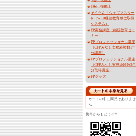
3級FP技能士
1級FP技能士
そくたん！ウェブマスター
K（WEB継続教育単位取得
システム）
FP実務講座（継続教育セミ
ナー）
FPプロフェッショナル講座
（CFPみなし実務経験数1年
分講座）
FPプロフェッショナル講座
（CFPみなし実務経験数3年
分取得講座）
FPグッズ
カートの中に商品はありませ
ん
携帯からもどうぞ!!