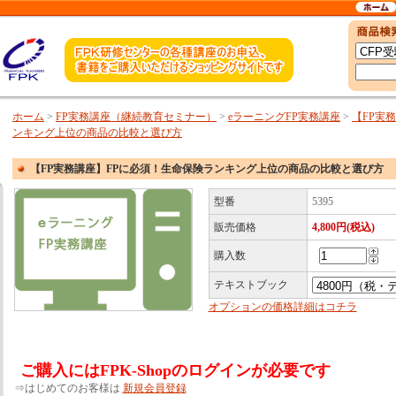
ホーム
>
FP実務講座（継続教育セミナー）
>
eラーニングFP実務講座
>
【FP実
ンキング上位の商品の比較と選び方
【FP実務講座】FPに必須！生命保険ランキング上位の商品の比較と選び方
型番
5395
販売価格
4,800円(税込)
購入数
テキストブック
オプションの価格詳細はコチラ
ご購入にはFPK-Shopのログインが必要です
⇒はじめてのお客様は
新規会員登録