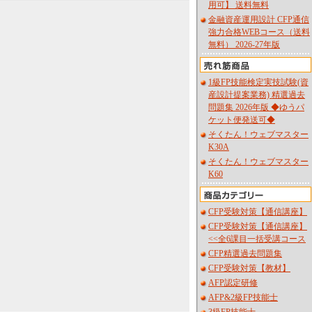
用可】 送料無料
金融資産運用設計 CFP通信
強力合格WEBコース（送料
無料） 2026-27年版
1級FP技能検定実技試験(資
産設計提案業務) 精選過去
問題集 2026年版 ◆ゆうパ
ケット便発送可◆
そくたん！ウェブマスター
K30A
そくたん！ウェブマスター
K60
CFP受験対策【通信講座】
CFP受験対策【通信講座】
<<全6課目一括受講コース
CFP精選過去問題集
CFP受験対策【教材】
AFP認定研修
AFP&2級FP技能士