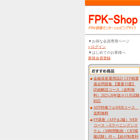
▼お得な会員専用ページ
» ログイン
▼はじめてのお客様へ
新規会員登録
金融資産運用設計 CFP精選
過去問題集 【重要35選】
詳細解説コース（送料無
料）2025-26年版※11月試験
対応
AFP特修フルWEBコース
送料無料
FP講座（AFP＆2級）WEB
コース ～Eラーニングシス
テム（50時間動画・CBT模
擬試験）付～【給付制度利