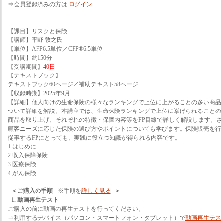
⇒会員登録済みの方は
ログイン
【課目】リスクと保険
【講師】平野 敦之氏
【単位】AFP6.5単位／CFP®6.5単位
【時間】約150分
【受講期間】
40日
【テキストブック】
テキストブック60ページ／補助テキスト58ページ
【収録時期】2025年9月
【詳細】個人向けの生命保険の様々なランキングで上位に上がることの多い商品
ついて詳細を解説。本講座では、生命保険ランキングで上位に挙げられることの
商品を取り上げ、それぞれの特徴・保障内容等をFP目線で詳しく解説します。
顧客ニーズに応じた保険の選び方やポイントについても学びます。保険販売を行
従事するFPにとっても、実践に役立つ知識が得られる内容です。
1.はじめに
2.収入保障保険
3.医療保険
4.がん保険
＜ご購入の手順
※手順を
詳しく見る
＞
1. 動画再生テスト
ご購入の前に動画の再生テストを行ってください。
⇒利用するデバイス（パソコン・スマートフォン・タブレット）で
動画再生テス