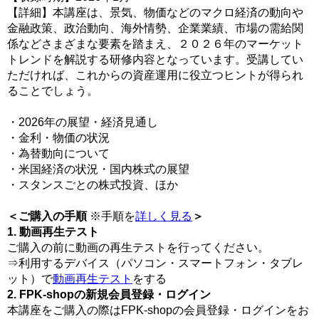
【詳細】本講座は、景気、物価などのマクロ経済の動向や
金融政策、政治動向、海外情勢、企業業績、市場の需給関
係などさまざまな要素を踏まえ、２０２６年のマーケット
トレンドを解説する研修内容となっています。受講してい
ただければ、これからの資産運用に役立つヒントが得られ
ることでしょう。
・2026年の展望・経済見通し
・金利・物価の状況
・為替動向について
・米国経済の状況・国内株式の展望
・スタンスごとの株式投資、ほか
＜ご購入の手順
※手順を
詳しく見る
＞
1. 動画再生テスト
ご購入の前に動画の再生テストを行ってください。
⇒利用するデバイス（パソコン・スマートフォン・タブレ
ット）で
動画再生テスト
をする
2. FPK-shopの新規会員登録・ログイン
本講座をご購入の際はFPK-shopの会員登録・ログインをお