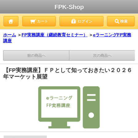
FPK-Shop
カート
ログイン
検索
ホーム
＞
FP実務講座（継続教育セミナー）
＞
eラーニングFP実務
講座
前の商品へ
次の商品へ
【FP実務講座】ＦＰとして知っておきたい２０２６
年マーケット展望